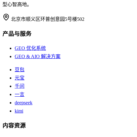
型心智高地。
北京市顺义区环普创意园5号楼502
产品与服务
GEO 优化系统
GEO & AIO 解决方案
豆包
元宝
千问
一言
deepseek
kimi
内容资源