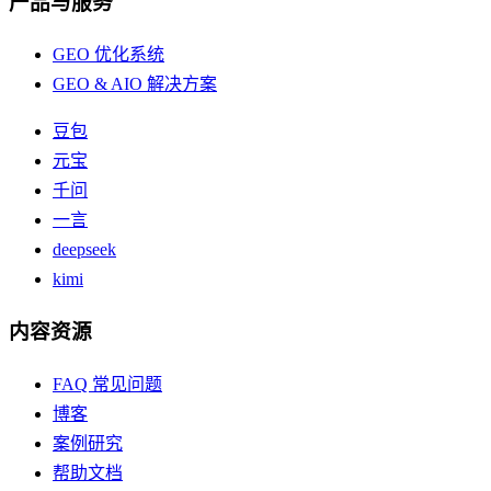
产品与服务
GEO 优化系统
GEO & AIO 解决方案
豆包
元宝
千问
一言
deepseek
kimi
内容资源
FAQ 常见问题
博客
案例研究
帮助文档