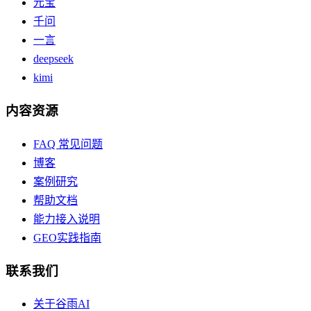
元宝
千问
一言
deepseek
kimi
内容资源
FAQ 常见问题
博客
案例研究
帮助文档
能力接入说明
GEO实践指南
联系我们
关于谷雨AI