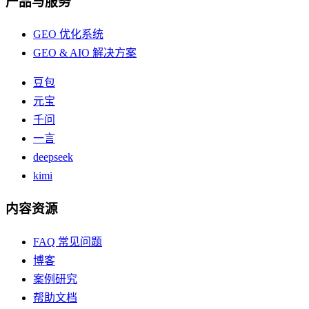
产品与服务
GEO 优化系统
GEO & AIO 解决方案
豆包
元宝
千问
一言
deepseek
kimi
内容资源
FAQ 常见问题
博客
案例研究
帮助文档